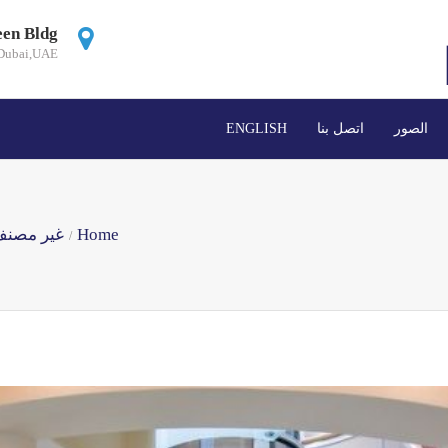
een Bldg
Dubai,UAE
الصور‎
اتصل بنا
ENGLISH
Home
غير مصن
/