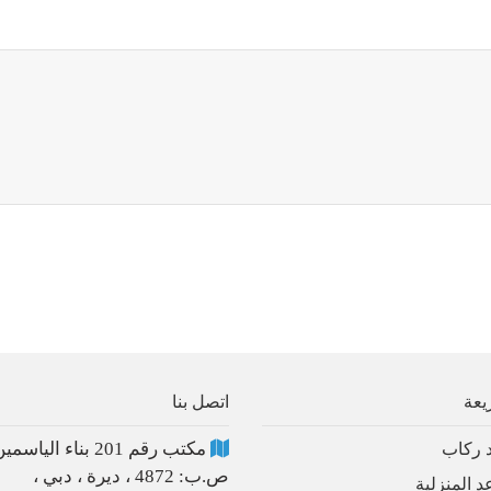
يعة
اتصل بنا
مكتب رقم 201 بناء الياسمين ،
 ركاب
ص.ب: 4872 ، ديرة ، دبي ،
د المنزلية