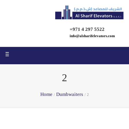
ggle
tion
+971 4 297 5522
info@alsharifelevators.com
ggle
tion
2
Home
Dumbwaiters
/
/
2