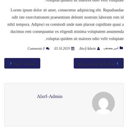
voluptas quidem sit maiores odio velit voluptate.
Lorem ipsum dolor sit amet, consectetur adipisicing elit. Repudiandae
odit iste exercitationem praesentium deleniti nostrum laborum rem id
nihil tempora. Adipisci ea commodi unde nam placeat cupiditate quasi a
ducimus rem consequuntur ex eligendi minima voluptatem assumenda
voluptas quidem sit maiores odio velit voluptate.
غير مصنف
0 Comments
03.10.2019
Alsrf-Admin
سيارة والشحن رفع
تقنيات البناء
Alsrf-Admin