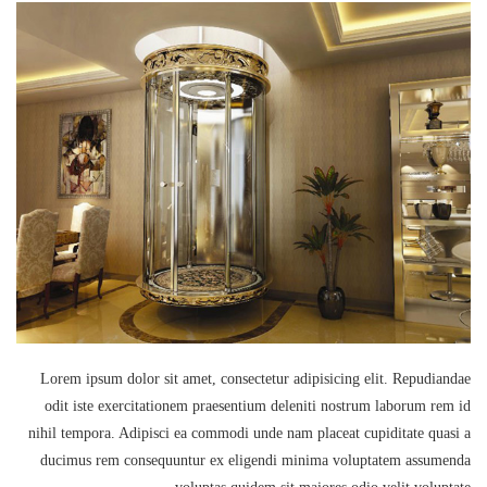
Lorem ipsum dolor sit amet, consectetur adipisicing elit. Repudiandae
odit iste exercitationem praesentium deleniti nostrum laborum rem id
nihil tempora. Adipisci ea commodi unde nam placeat cupiditate quasi a
ducimus rem consequuntur ex eligendi minima voluptatem assumenda